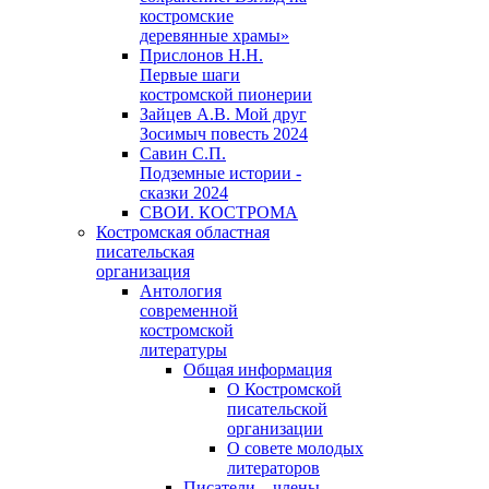
костромские
деревянные храмы»
Прислонов Н.Н.
Первые шаги
костромской пионерии
Зайцев А.В. Мой друг
Зосимыч повесть 2024
Савин С.П.
Подземные истории -
сказки 2024
СВОИ. КОСТРОМА
Костромская областная
писательская
организация
Антология
современной
костромской
литературы
Общая информация
О Костромской
писательской
организации
О совете молодых
литераторов
Писатели – члены