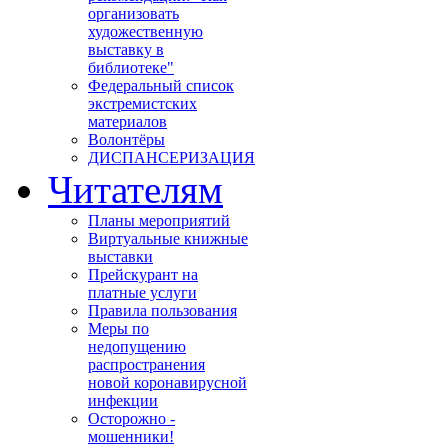
организовать
художественную
выставку в
библиотеке"
Федеральный список
экстремистских
материалов
Волонтёры
ДИСПАНСЕРИЗАЦИЯ
Читателям
Планы мероприятий
Виртуальные книжные
выставки
Прейскурант на
платные услуги
Правила пользования
Меры по
недопущению
распространения
новой коронавирусной
инфекции
Осторожно -
мошенники!