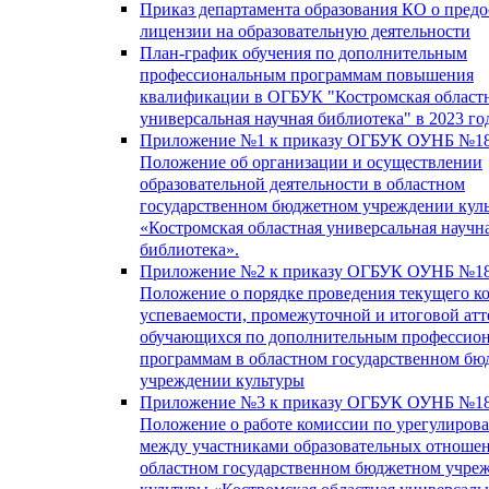
Приказ департамента образования КО о пред
лицензии на образовательную деятельности
План-график обучения по дополнительным
профессиональным программам повышения
квалификации в ОГБУК "Костромская област
универсальная научная библиотека" в 2023 го
Приложение №1 к приказу ОГБУК ОУНБ №18
Положение об организации и осуществлении
образовательной деятельности в областном
государственном бюджетном учреждении кул
«Костромская областная универсальная научн
библиотека».
Приложение №2 к приказу ОГБУК ОУНБ №18
Положение о порядке проведения текущего к
успеваемости, промежуточной и итоговой атт
обучающихся по дополнительным профессио
программам в областном государственном б
учреждении культуры
Приложение №3 к приказу ОГБУК ОУНБ №18
Положение о работе комиссии по урегулиров
между участниками образовательных отноше
областном государственном бюджетном учре