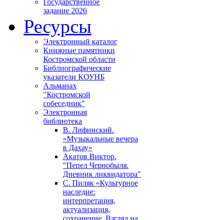
Государственное
задание 2026
Ресурсы
Электронный каталог
Книжные памятники
Костромской области
Библиографические
указатели КОУНБ
Альманах
"Костромской
собеседник"
Электронная
библиотека
В. Лифинский.
«Музыкальные вечера
в Дахау»
Акатов Виктор.
"Пепел Чернобыля.
Дневник ликвидатора"
С. Пиляк «Культурное
наследие:
интерпретация,
актуализация,
сохранение. Взгляд на