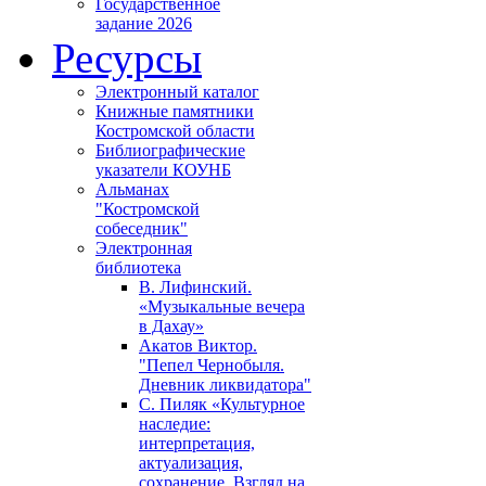
Государственное
задание 2026
Ресурсы
Электронный каталог
Книжные памятники
Костромской области
Библиографические
указатели КОУНБ
Альманах
"Костромской
собеседник"
Электронная
библиотека
В. Лифинский.
«Музыкальные вечера
в Дахау»
Акатов Виктор.
"Пепел Чернобыля.
Дневник ликвидатора"
С. Пиляк «Культурное
наследие:
интерпретация,
актуализация,
сохранение. Взгляд на