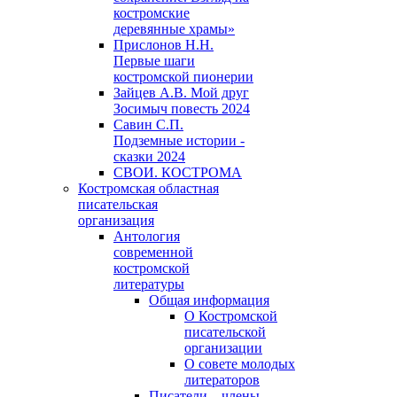
костромские
деревянные храмы»
Прислонов Н.Н.
Первые шаги
костромской пионерии
Зайцев А.В. Мой друг
Зосимыч повесть 2024
Савин С.П.
Подземные истории -
сказки 2024
СВОИ. КОСТРОМА
Костромская областная
писательская
организация
Антология
современной
костромской
литературы
Общая информация
О Костромской
писательской
организации
О совете молодых
литераторов
Писатели – члены