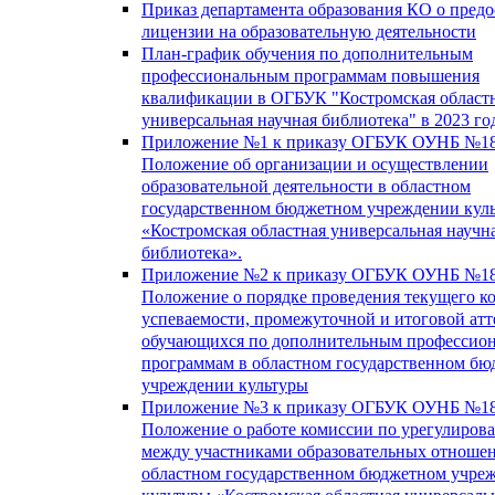
Приказ департамента образования КО о пред
лицензии на образовательную деятельности
План-график обучения по дополнительным
профессиональным программам повышения
квалификации в ОГБУК "Костромская област
универсальная научная библиотека" в 2023 го
Приложение №1 к приказу ОГБУК ОУНБ №18
Положение об организации и осуществлении
образовательной деятельности в областном
государственном бюджетном учреждении кул
«Костромская областная универсальная научн
библиотека».
Приложение №2 к приказу ОГБУК ОУНБ №18
Положение о порядке проведения текущего к
успеваемости, промежуточной и итоговой атт
обучающихся по дополнительным профессио
программам в областном государственном б
учреждении культуры
Приложение №3 к приказу ОГБУК ОУНБ №18
Положение о работе комиссии по урегулиров
между участниками образовательных отноше
областном государственном бюджетном учре