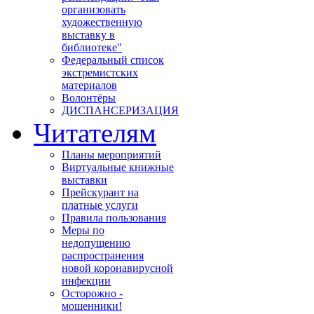
организовать
художественную
выставку в
библиотеке"
Федеральный список
экстремистских
материалов
Волонтёры
ДИСПАНСЕРИЗАЦИЯ
Читателям
Планы мероприятий
Виртуальные книжные
выставки
Прейскурант на
платные услуги
Правила пользования
Меры по
недопущению
распространения
новой коронавирусной
инфекции
Осторожно -
мошенники!