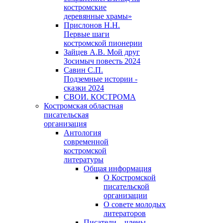
костромские
деревянные храмы»
Прислонов Н.Н.
Первые шаги
костромской пионерии
Зайцев А.В. Мой друг
Зосимыч повесть 2024
Савин С.П.
Подземные истории -
сказки 2024
СВОИ. КОСТРОМА
Костромская областная
писательская
организация
Антология
современной
костромской
литературы
Общая информация
О Костромской
писательской
организации
О совете молодых
литераторов
Писатели – члены