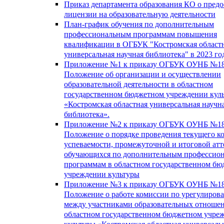
Приказ департамента образования КО о пред
лицензии на образовательную деятельности
План-график обучения по дополнительным
профессиональным программам повышения
квалификации в ОГБУК "Костромская област
универсальная научная библиотека" в 2023 го
Приложение №1 к приказу ОГБУК ОУНБ №18
Положение об организации и осуществлении
образовательной деятельности в областном
государственном бюджетном учреждении кул
«Костромская областная универсальная научн
библиотека».
Приложение №2 к приказу ОГБУК ОУНБ №18
Положение о порядке проведения текущего к
успеваемости, промежуточной и итоговой атт
обучающихся по дополнительным профессио
программам в областном государственном б
учреждении культуры
Приложение №3 к приказу ОГБУК ОУНБ №18
Положение о работе комиссии по урегулиров
между участниками образовательных отноше
областном государственном бюджетном учре