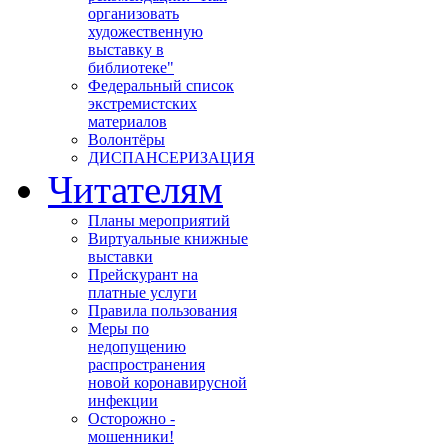
организовать
художественную
выставку в
библиотеке"
Федеральный список
экстремистских
материалов
Волонтёры
ДИСПАНСЕРИЗАЦИЯ
Читателям
Планы мероприятий
Виртуальные книжные
выставки
Прейскурант на
платные услуги
Правила пользования
Меры по
недопущению
распространения
новой коронавирусной
инфекции
Осторожно -
мошенники!