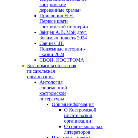
костромские
деревянные храмы»
Прислонов Н.Н.
Первые шаги
костромской пионерии
Зайцев А.В. Мой друг
Зосимыч повесть 2024
Савин С.П.
Подземные истории -
сказки 2024
СВОИ. КОСТРОМА
Костромская областная
писательская
организация
Антология
современной
костромской
литературы
Общая информация
О Костромской
писательской
организации
О совете молодых
литераторов
Писатели – члены