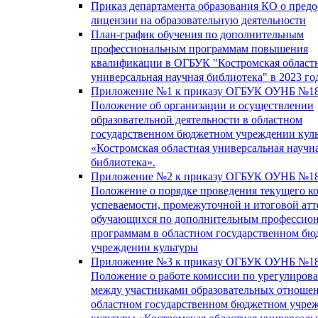
Приказ департамента образования КО о пред
лицензии на образовательную деятельности
План-график обучения по дополнительным
профессиональным программам повышения
квалификации в ОГБУК "Костромская област
универсальная научная библиотека" в 2023 го
Приложение №1 к приказу ОГБУК ОУНБ №18
Положение об организации и осуществлении
образовательной деятельности в областном
государственном бюджетном учреждении кул
«Костромская областная универсальная научн
библиотека».
Приложение №2 к приказу ОГБУК ОУНБ №18
Положение о порядке проведения текущего к
успеваемости, промежуточной и итоговой атт
обучающихся по дополнительным профессио
программам в областном государственном б
учреждении культуры
Приложение №3 к приказу ОГБУК ОУНБ №18
Положение о работе комиссии по урегулиров
между участниками образовательных отноше
областном государственном бюджетном учре