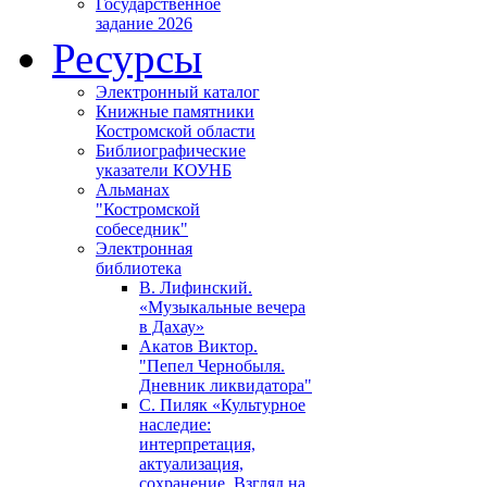
Государственное
задание 2026
Ресурсы
Электронный каталог
Книжные памятники
Костромской области
Библиографические
указатели КОУНБ
Альманах
"Костромской
собеседник"
Электронная
библиотека
В. Лифинский.
«Музыкальные вечера
в Дахау»
Акатов Виктор.
"Пепел Чернобыля.
Дневник ликвидатора"
С. Пиляк «Культурное
наследие:
интерпретация,
актуализация,
сохранение. Взгляд на