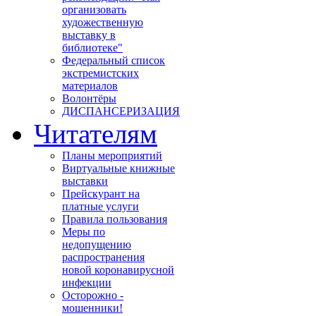
организовать
художественную
выставку в
библиотеке"
Федеральный список
экстремистских
материалов
Волонтёры
ДИСПАНСЕРИЗАЦИЯ
Читателям
Планы мероприятий
Виртуальные книжные
выставки
Прейскурант на
платные услуги
Правила пользования
Меры по
недопущению
распространения
новой коронавирусной
инфекции
Осторожно -
мошенники!