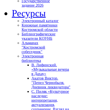
Государственное
задание 2026
Ресурсы
Электронный каталог
Книжные памятники
Костромской области
Библиографические
указатели КОУНБ
Альманах
"Костромской
собеседник"
Электронная
библиотека
В. Лифинский.
«Музыкальные вечера
в Дахау»
Акатов Виктор.
"Пепел Чернобыля.
Дневник ликвидатора"
С. Пиляк «Культурное
наследие:
интерпретация,
актуализация,
сохранение. Взгляд на