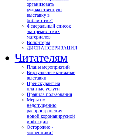
организовать
художественную
выставку в
библиотеке"
Федеральный список
экстремистских
материалов
Волонтёры
ДИСПАНСЕРИЗАЦИЯ
Читателям
Планы мероприятий
Виртуальные книжные
выставки
Прейскурант на
платные услуги
Правила пользования
Меры по
недопущению
распространения
новой коронавирусной
инфекции
Осторожно -
мошенники!