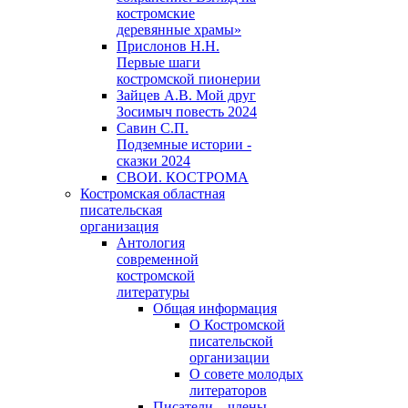
костромские
деревянные храмы»
Прислонов Н.Н.
Первые шаги
костромской пионерии
Зайцев А.В. Мой друг
Зосимыч повесть 2024
Савин С.П.
Подземные истории -
сказки 2024
СВОИ. КОСТРОМА
Костромская областная
писательская
организация
Антология
современной
костромской
литературы
Общая информация
О Костромской
писательской
организации
О совете молодых
литераторов
Писатели – члены