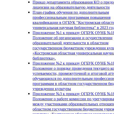
Приказ департамента образования КО о пред
лицензии на образовательную деятельности
План-график обучения по дополнительным
профессиональным программам повышения
квалификации в ОГБУК "Костромская област
универсальная научная библиотека" в 2023 го
Приложение №1 к приказу ОГБУК ОУНБ №18
Положение об организации и осуществлении
образовательной деятельности в областном
государственном бюджетном учреждении кул
«Костромская областная универсальная научн
библиотека».
Приложение №2 к приказу ОГБУК ОУНБ №18
Положение о порядке проведения текущего к
успеваемости, промежуточной и итоговой атт
обучающихся по дополнительным профессио
программам в областном государственном б
учреждении культуры
Приложение №3 к приказу ОГБУК ОУНБ №18
Положение о работе комиссии по урегулиров
между участниками образовательных отноше
областном государственном бюджетном учре