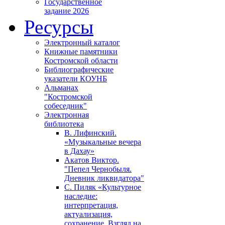
Государственное
задание 2026
Ресурсы
Электронный каталог
Книжные памятники
Костромской области
Библиографические
указатели КОУНБ
Альманах
"Костромской
собеседник"
Электронная
библиотека
В. Лифинский.
«Музыкальные вечера
в Дахау»
Акатов Виктор.
"Пепел Чернобыля.
Дневник ликвидатора"
С. Пиляк «Культурное
наследие:
интерпретация,
актуализация,
сохранение. Взгляд на