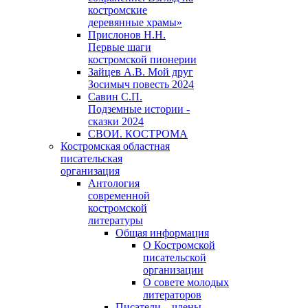
костромские
деревянные храмы»
Прислонов Н.Н.
Первые шаги
костромской пионерии
Зайцев А.В. Мой друг
Зосимыч повесть 2024
Савин С.П.
Подземные истории -
сказки 2024
СВОИ. КОСТРОМА
Костромская областная
писательская
организация
Антология
современной
костромской
литературы
Общая информация
О Костромской
писательской
организации
О совете молодых
литераторов
Писатели – члены