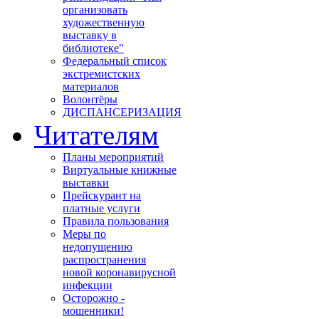
организовать
художественную
выставку в
библиотеке"
Федеральный список
экстремистских
материалов
Волонтёры
ДИСПАНСЕРИЗАЦИЯ
Читателям
Планы мероприятий
Виртуальные книжные
выставки
Прейскурант на
платные услуги
Правила пользования
Меры по
недопущению
распространения
новой коронавирусной
инфекции
Осторожно -
мошенники!