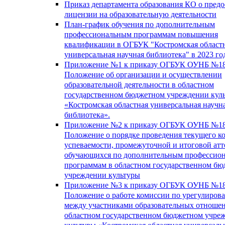
Приказ департамента образования КО о пред
лицензии на образовательную деятельности
План-график обучения по дополнительным
профессиональным программам повышения
квалификации в ОГБУК "Костромская област
универсальная научная библиотека" в 2023 го
Приложение №1 к приказу ОГБУК ОУНБ №18
Положение об организации и осуществлении
образовательной деятельности в областном
государственном бюджетном учреждении кул
«Костромская областная универсальная научн
библиотека».
Приложение №2 к приказу ОГБУК ОУНБ №18
Положение о порядке проведения текущего к
успеваемости, промежуточной и итоговой атт
обучающихся по дополнительным профессио
программам в областном государственном б
учреждении культуры
Приложение №3 к приказу ОГБУК ОУНБ №18
Положение о работе комиссии по урегулиров
между участниками образовательных отноше
областном государственном бюджетном учре