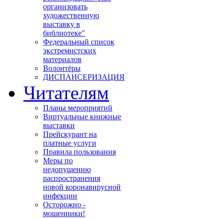
организовать
художественную
выставку в
библиотеке"
Федеральный список
экстремистских
материалов
Волонтёры
ДИСПАНСЕРИЗАЦИЯ
Читателям
Планы мероприятий
Виртуальные книжные
выставки
Прейскурант на
платные услуги
Правила пользования
Меры по
недопущению
распространения
новой коронавирусной
инфекции
Осторожно -
мошенники!