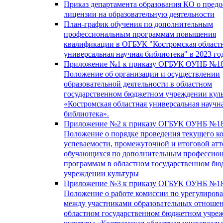
Приказ департамента образования КО о пред
лицензии на образовательную деятельности
План-график обучения по дополнительным
профессиональным программам повышения
квалификации в ОГБУК "Костромская област
универсальная научная библиотека" в 2023 го
Приложение №1 к приказу ОГБУК ОУНБ №18
Положение об организации и осуществлении
образовательной деятельности в областном
государственном бюджетном учреждении кул
«Костромская областная универсальная научн
библиотека».
Приложение №2 к приказу ОГБУК ОУНБ №18
Положение о порядке проведения текущего к
успеваемости, промежуточной и итоговой атт
обучающихся по дополнительным профессио
программам в областном государственном б
учреждении культуры
Приложение №3 к приказу ОГБУК ОУНБ №18
Положение о работе комиссии по урегулиров
между участниками образовательных отноше
областном государственном бюджетном учре