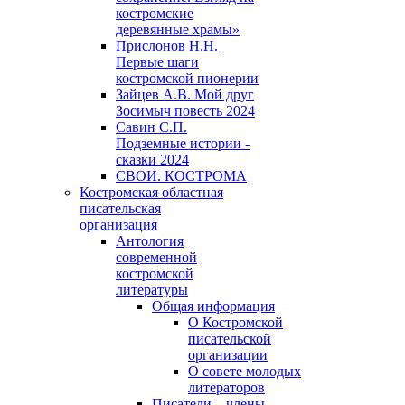
костромские
деревянные храмы»
Прислонов Н.Н.
Первые шаги
костромской пионерии
Зайцев А.В. Мой друг
Зосимыч повесть 2024
Савин С.П.
Подземные истории -
сказки 2024
СВОИ. КОСТРОМА
Костромская областная
писательская
организация
Антология
современной
костромской
литературы
Общая информация
О Костромской
писательской
организации
О совете молодых
литераторов
Писатели – члены