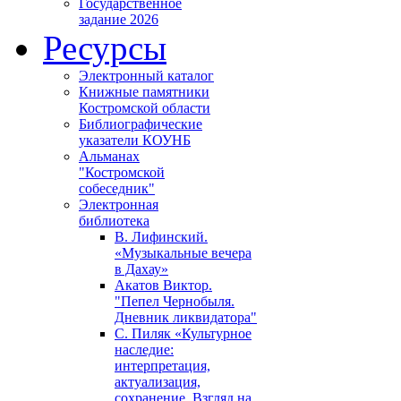
Государственное
задание 2026
Ресурсы
Электронный каталог
Книжные памятники
Костромской области
Библиографические
указатели КОУНБ
Альманах
"Костромской
собеседник"
Электронная
библиотека
В. Лифинский.
«Музыкальные вечера
в Дахау»
Акатов Виктор.
"Пепел Чернобыля.
Дневник ликвидатора"
С. Пиляк «Культурное
наследие:
интерпретация,
актуализация,
сохранение. Взгляд на