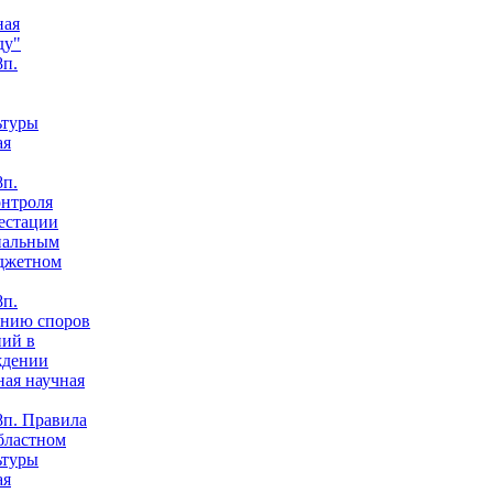
ная
ду"
п.
ьтуры
ая
п.
онтроля
естации
нальным
юджетном
п.
анию споров
ний в
ждении
ная научная
п. Правила
бластном
ьтуры
ая