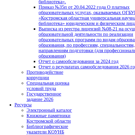
библиотека».
Приказ №35п от 20.04.2022 года О платных
образовательных услугах, оказываемых ОГБ
«Костромская областная универсальная научн
библиотека» юридическим и физическим лиц
Выписка из реестра лицензий №08-21 на осу
образовательной деятельности по реализации
образовательных программ по видам образова
образования, по профессиям, специальностям,
направлениям подготовки (для профессионал
образования)
Отчет о самообследовании за 2024 год
Отчет о результатах самообследования 2026 г
Противодействие
коррупции
Специальная оценка
условий труда
Государственное
задание 2026
Ресурсы
Электронный каталог
Книжные памятники
Костромской области
Библиографические
указатели КОУНБ