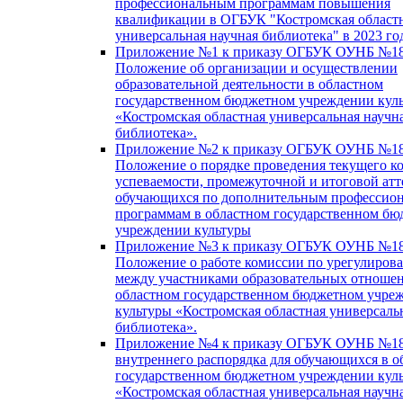
профессиональным программам повышения
квалификации в ОГБУК "Костромская област
универсальная научная библиотека" в 2023 го
Приложение №1 к приказу ОГБУК ОУНБ №18
Положение об организации и осуществлении
образовательной деятельности в областном
государственном бюджетном учреждении кул
«Костромская областная универсальная научн
библиотека».
Приложение №2 к приказу ОГБУК ОУНБ №18
Положение о порядке проведения текущего к
успеваемости, промежуточной и итоговой атт
обучающихся по дополнительным профессио
программам в областном государственном б
учреждении культуры
Приложение №3 к приказу ОГБУК ОУНБ №18
Положение о работе комиссии по урегулиров
между участниками образовательных отноше
областном государственном бюджетном учре
культуры «Костромская областная универсаль
библиотека».
Приложение №4 к приказу ОГБУК ОУНБ №18
внутреннего распорядка для обучающихся в о
государственном бюджетном учреждении кул
«Костромская областная универсальная научн