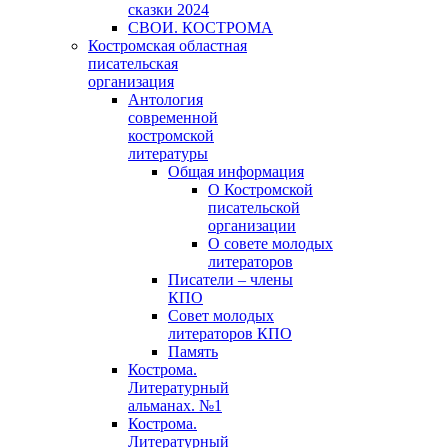
сказки 2024
СВОИ. КОСТРОМА
Костромская областная
писательская
организация
Антология
современной
костромской
литературы
Общая информация
О Костромской
писательской
организации
О совете молодых
литераторов
Писатели – члены
КПО
Совет молодых
литераторов КПО
Память
Кострома.
Литературный
альманах. №1
Кострома.
Литературный