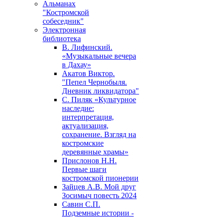
Альманах
"Костромской
собеседник"
Электронная
библиотека
В. Лифинский.
«Музыкальные вечера
в Дахау»
Акатов Виктор.
"Пепел Чернобыля.
Дневник ликвидатора"
С. Пиляк «Культурное
наследие:
интерпретация,
актуализация,
сохранение. Взгляд на
костромские
деревянные храмы»
Прислонов Н.Н.
Первые шаги
костромской пионерии
Зайцев А.В. Мой друг
Зосимыч повесть 2024
Савин С.П.
Подземные истории -