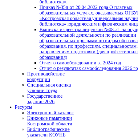
библиотека».
Приказ №35п от 20.04.2022 года О платных
образовательных услугах, оказываемых ОГБ
«Костромская областная универсальная научн
библиотека» юридическим и физическим лиц
Выписка из реестра лицензий №08-21 на осу
образовательной деятельности по реализации
образовательных программ по видам образова
образования, по профессиям, специальностям,
направлениям подготовки (для профессионал
образования)
Отчет о самообследовании за 2024 год
Отчет о результатах самообследования 2026 г
Противодействие
коррупции
Специальная оценка
условий труда
Государственное
задание 2026
Ресурсы
Электронный каталог
Книжные памятники
Костромской области
Библиографические
указатели КОУНБ