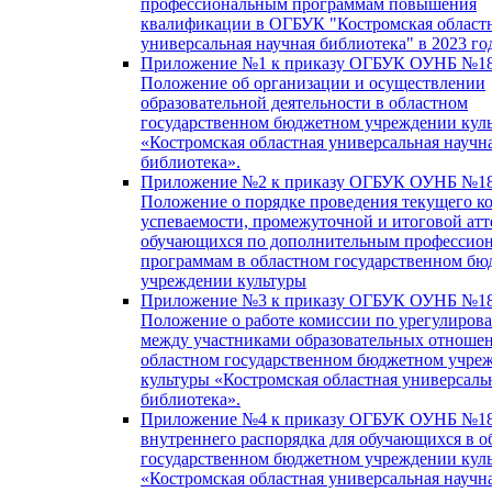
профессиональным программам повышения
квалификации в ОГБУК "Костромская област
универсальная научная библиотека" в 2023 го
Приложение №1 к приказу ОГБУК ОУНБ №18
Положение об организации и осуществлении
образовательной деятельности в областном
государственном бюджетном учреждении кул
«Костромская областная универсальная научн
библиотека».
Приложение №2 к приказу ОГБУК ОУНБ №18
Положение о порядке проведения текущего к
успеваемости, промежуточной и итоговой атт
обучающихся по дополнительным профессио
программам в областном государственном б
учреждении культуры
Приложение №3 к приказу ОГБУК ОУНБ №18
Положение о работе комиссии по урегулиров
между участниками образовательных отноше
областном государственном бюджетном учре
культуры «Костромская областная универсаль
библиотека».
Приложение №4 к приказу ОГБУК ОУНБ №18
внутреннего распорядка для обучающихся в о
государственном бюджетном учреждении кул
«Костромская областная универсальная научн