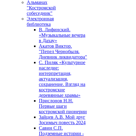
Альманах
"Костромской
собеседник"
Электронная
библиотека
В. Лифинский.
«Музыкальные вечера
в Дахау»
Акатов Виктор.
"Пепел Чернобыля.
Дневник ликвидатора"
С. Пиляк «Культурное
наследие:
интерпретация,
актуализация,
сохранение. Взгляд на
костромские
деревянные храмы»
Прислонов Н.Н.
Первые шаги
костромской пионерии
Зайцев А.В. Мой друг
Зосимыч повесть 2024
Савин С.П.
Подземные истории -