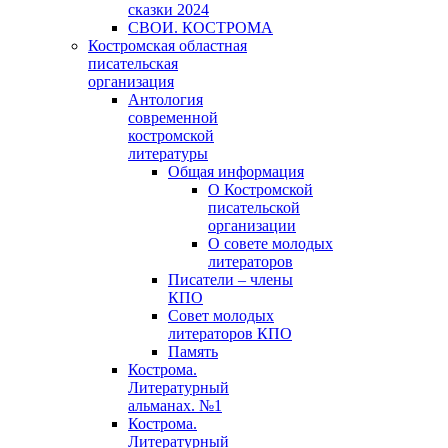
сказки 2024
СВОИ. КОСТРОМА
Костромская областная
писательская
организация
Антология
современной
костромской
литературы
Общая информация
О Костромской
писательской
организации
О совете молодых
литераторов
Писатели – члены
КПО
Совет молодых
литераторов КПО
Память
Кострома.
Литературный
альманах. №1
Кострома.
Литературный