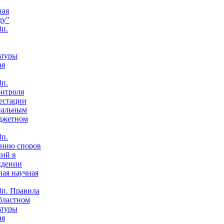
ная
ду"
п.
ьтуры
ая
п.
онтроля
естации
нальным
юджетном
п.
анию споров
ний в
ждении
ная научная
п. Правила
бластном
ьтуры
ая